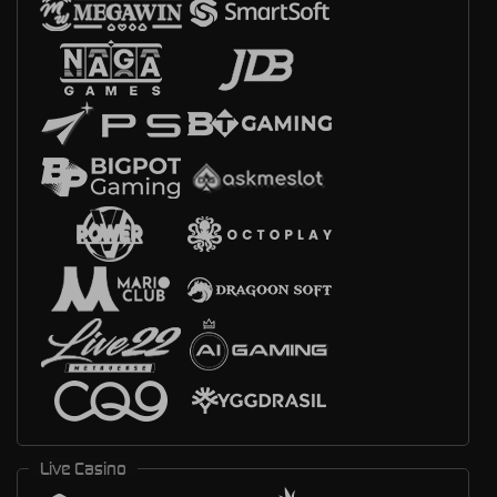
Live Casino