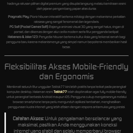
hadirnya ratusan pilihan digital premium yang disuplai langsung melalui kemitraan resmi
oleh jajaran pengembang papan atas dunia:
Pragmatic Play:
Pionir hiburan interaktif bertema mitologi dengan mekanisme perkalian
raksasa yang sangat fenomenal dan legendaris.
PG Soft (Pocket Games Soft):
Rajanya animasi visual 3D yang sangat halus, ringan di
ponsel, dan dikemas dengan alur cerita modern serta fitur pengganda berlipat.
Habanero & Joker123:
Penyedia hiburan bertema kultur Asia yang terkenal ramah bagi
pengguna baru karena mekanismenya yang simpel namun berpotensi memberikan hasil
besar.
Fleksibilitas Akses Mobile-Friendly
dan Ergonomis
Menikmati seluruh fitur unggulan Tektok77 kini lebih praktis tanpa terikat pada perangkat
komputer desktop. Halaman resmi
Tektok77
telah dioptimalkan agar fully mobile-friendly
untuk perangkat berbasis Android maupun iOS. Pengguna cukup mengaksesnya melalui
browser smartphone tanpa perlu mengunduh aplikasi tambahan, menghasilkan
penggunaan kuota internet yang lebih efisien dengan respons antarmuka yang presisi.
Catatan Akses:
Untuk pengalaman berselancar yang
maksimal, pastikan Anda menggunakan koneksi
internet yang stabil dan selalu memperbarui browser