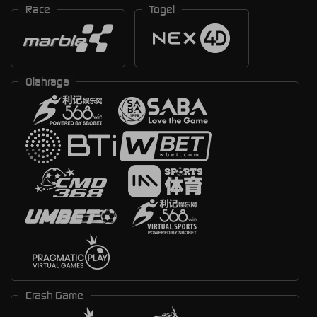
Race
Togel
Olahraga
Crash Game