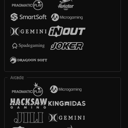
Arcade