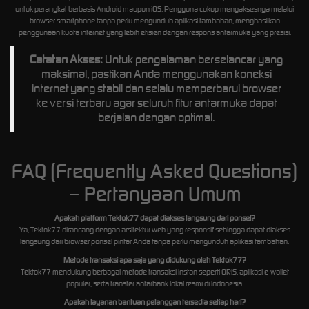
untuk perangkat berbasis Android maupun iOS. Pengguna cukup mengaksesnya melalui
browser smartphone tanpa perlu mengunduh aplikasi tambahan, menghasilkan
penggunaan kuota internet yang lebih efisien dengan respons antarmuka yang presisi.
Catatan Akses:
Untuk pengalaman berselancar yang
maksimal, pastikan Anda menggunakan koneksi
internet yang stabil dan selalu memperbarui browser
ke versi terbaru agar seluruh fitur antarmuka dapat
berjalan dengan optimal.
FAQ (Frequently Asked Questions)
– Pertanyaan Umum
Apakah platform Tektok77 dapat diakses langsung dari ponsel?
Ya, Tektok77 dirancang dengan arsitektur web yang responsif sehingga dapat diakses
langsung dari browser ponsel pintar Anda tanpa perlu mengunduh aplikasi tambahan.
Metode transaksi apa saja yang didukung oleh Tektok77?
Tektok77 mendukung berbagai metode transaksi instan seperti QRIS, aplikasi e-wallet
populer, serta transfer antarbank lokal resmi di Indonesia.
Apakah layanan bantuan pelanggan tersedia setiap hari?