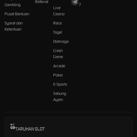
Referral
Gambling
7
Live
Pusat Bantuan
Casino
Syarat dan
Race
Ketentuan
Togel
Olahraga
Crash
Game
Arcade
Poker
E-Sports
Sabung
Ayam
TARUHAN SLOT