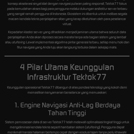
konsep akselerasi sinyal kilat dengan navigasi putaran paling responsif, Tektok77 fokus
pada kemudahan akses bagi para pengguna melalui dukungan arsitektur server terbaru
yang sangat ramah pengguna di Indonesia. Ekosistem ini dibentuk untuk melibas segala
macam kendala teknis penjelajahan siber yang kerap dikeluhkan oleh para peselancar
virtual.
Kepadatan klaster server yang dihadirkan menjadi jaminan utama bahwa seluruh data
penjelajahan Anda akan diproses secara merata tanpa ada bagian sistem yang lambat
atau
stuttering
. Lewat implementasi algoritma pintar generasi terbaru, setiap menu hoki dan
fitur navigasi yang Anda tuju akan langsung terbuka dalam sekejap mata.
4 Pilar Utama Keunggulan
Infrastruktur Tektok77
Keunggulan operasional Tektok77 dibangun di atas pondasi teknologi yang kokoh demi
memastikan kenyamanan berselancar yang memuaskan:
1. Engine Navigasi Anti-Lag Berdaya
Tahan Tinggi
Sistem pemrosesan data di server Tektok77 telah melewati optimalisasi tingkat tinggi untuk
mengeliminasi kendala teknis seperti hambatan sistem (
stuttering
). Pengguna dapat
menikmati transisi halaman bertempo cepat dengan resolusi tajam tanpa perlu khawatir