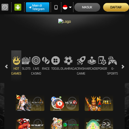
Main di
MASUK
DAFTAR
Telegram
HOT
SLOTS
LIVE
RACE
TOGEL
OLAHRAGA
CRASH
ARCADE
POKER
E-
SABUN
GAMES
CASINO
GAME
SPORTS
AYAM
i
i
i
i
i
i